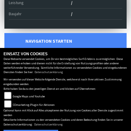
Leistung
/
Baujahr
/
NAVIGATION STARTEN
EINSATZ VON COOKIES
ANRUFEN
Diese Webseite verwendet Cookies, um Dir ein bestmögliches Surf-Erlebnis zu ermöglichen. Diese
Daten werden erhoben und dienen nicht für die Erstellung von Nutzungsprofilen oder anderer
weiterführender Verwendung. Sämtliche Informationen zu verwendeten Cookies und eingebundenen
Diensten finden Sie hier:
Datenschutzerklärung
Email Anfrage
Wir verwenden auf dieser Website folgende Dienste, welche erst nach Ihrer aktiven Zustimmung
eingebunden werden.
Bitte haken Sie dazu den jeweiligen Dienst an und klicken auf Übernehmen:
Zurück zur Übersicht
Google Maps und Youtube
COmarketing-Plugin für Aktionen
MOTORRAD CENTER NORD
Optional kann mit Klick auf Alles akzeptieren der Nutzung von Cookies aller Dienste zugestimmt
werden
Hackelkamp 4
-
38667 Bad Harzburg
-
05322 987333
Detailierte Informationen zu den verwendeten Cookies und deren Bedeutung finden Sie in unserer
Datenschutzerklärung:
Datenschutzerklärung
Datenschutzbestimmungen